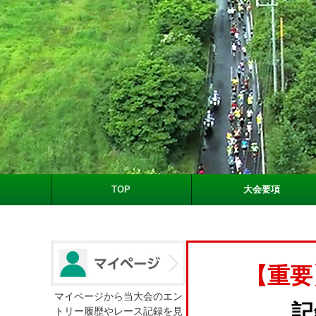
TOP
大会要項
【重要
マイページから当大会のエン
記
トリー履歴やレース記録を見