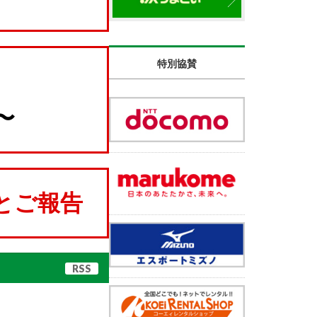
特別協賛
〜
とご報告
RSS