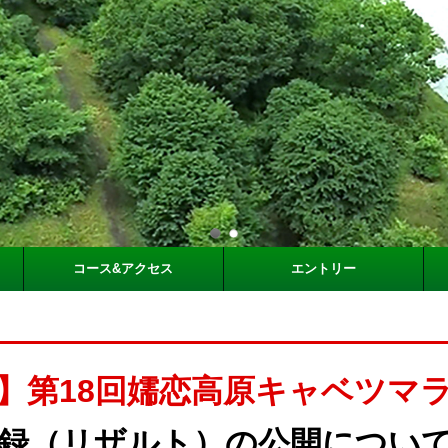
コース&アクセス
エントリー
】第18回嬬恋高原キャベツマ
録（リザルト）の公開につい