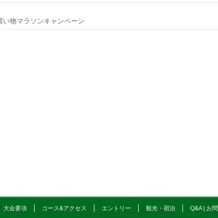
買い物マラソンキャンペーン
大会要項
コース&アクセス
エントリー
観光・宿泊
Q&A | 