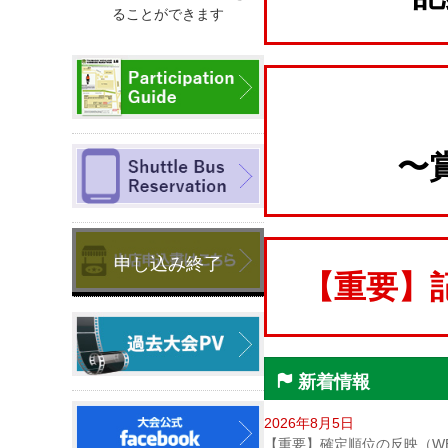
ることができます
〜
【重要】
新着情報
2026年8月5日
【重要】確定順位の反映（W