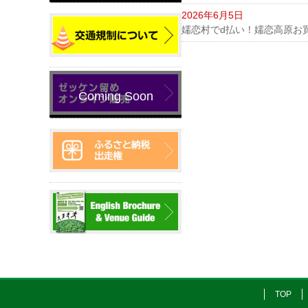
2026年6月5日
嬬恋村でd払い！嬬恋高原お
TOP