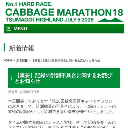
MENU
TOP
新着情報
大会要項
HOME
»
新着情報
»
【重要】記録の計測不具合に関するお詫びとお知らせ
コース&アクセス
【重要】記録の計測不具合に関するお詫び
エントリー
とお知らせ
投稿日 : 2026年7月5日
観光・宿泊
​本日開催しております「第18回嬬恋高原キャベツマラソン」
Q&A | お問い合わせ
におきまして、計測機器の不具合により、一部のランナーの
皆様の記録が正しく計測できない事態が発生いたしました。
​タイムや順位を励みに走られた皆様、そして記録を楽しみに
されていた皆様には、多大なるご迷惑とご心配をおかけしま